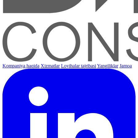
Kompaniya haqida
Xizmatlar
Loyihalar tajribasi
Yangiliklar
Jamoa