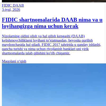
FIDIC
DAAB
3-iyul, 2026
FIDIC shartnomalarida DAAB nima va u
loyihangizga nima uchun kerak
Nizolarning oldini olish va hal qilish kengashi (DAAB)
kelishmovchiliklarni loyihani to'xtatmasdan, bevosita qurilish
maydonchasida hal qiladi. FIDIC 2017 tahririda u qanday ishlashi,
qancha turishi va nima uchun rivojlanish banklari uni yirik
shartnomalarda talab qilishini ko'rib chiqamiz.
Maqolani o‘qish