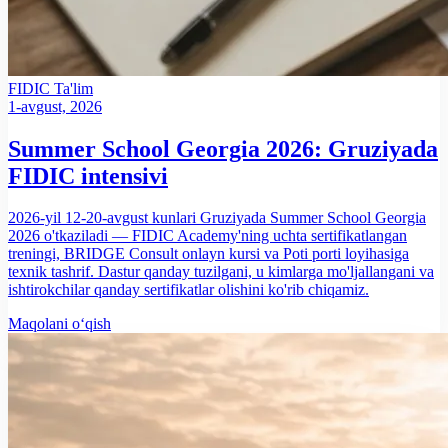
FIDIC
Ta'lim
1-avgust, 2026
Summer School Georgia 2026: Gruziyada
FIDIC intensivi
2026-yil 12-20-avgust kunlari Gruziyada Summer School Georgia
2026 o'tkaziladi — FIDIC Academy'ning uchta sertifikatlangan
treningi, BRIDGE Consult onlayn kursi va Poti porti loyihasiga
texnik tashrif. Dastur qanday tuzilgani, u kimlarga mo'ljallangani va
ishtirokchilar qanday sertifikatlar olishini ko'rib chiqamiz.
Maqolani o‘qish