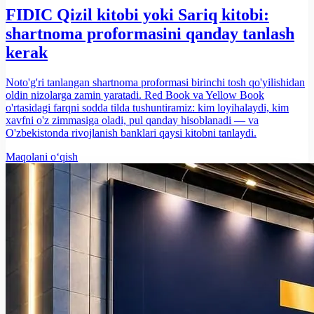
FIDIC Qizil kitobi yoki Sariq kitobi:
shartnoma proformasini qanday tanlash
kerak
Noto'g'ri tanlangan shartnoma proformasi birinchi tosh qo'yilishidan
oldin nizolarga zamin yaratadi. Red Book va Yellow Book
o'rtasidagi farqni sodda tilda tushuntiramiz: kim loyihalaydi, kim
xavfni o'z zimmasiga oladi, pul qanday hisoblanadi — va
O'zbekistonda rivojlanish banklari qaysi kitobni tanlaydi.
Maqolani o‘qish