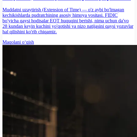
Muddatni uzaytirish (Extension of Time) — o'z aybi bo'lmagan
kechikishlarda pudratchining asosiy himoya vositasi. FIDIC
bo'yicha qaysi hodisalar EOT huquqini berishi, nima uchun da'vo
28 kundan keyin kuchini yo'qotishi va nizo natijasini qaysi yozuvlar
hal qilishini ko'rib chiqamiz.
Maqolani o‘qish