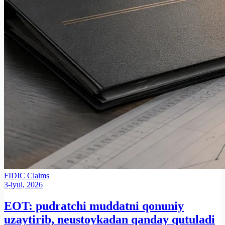
FIDIC
Claims
3-iyul, 2026
EOT: pudratchi muddatni qonuniy
uzaytirib, neustoykadan qanday qutuladi