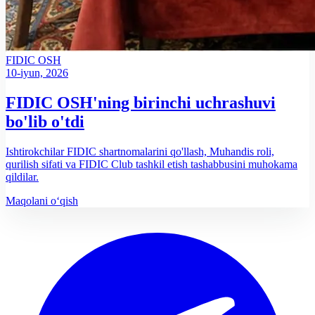
FIDIC
OSH
10-iyun, 2026
FIDIC OSH'ning birinchi uchrashuvi
bo'lib o'tdi
Ishtirokchilar FIDIC shartnomalarini qo'llash, Muhandis roli,
qurilish sifati va FIDIC Club tashkil etish tashabbusini muhokama
qildilar.
Maqolani o‘qish