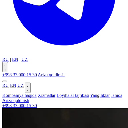
RU
|
EN
|
UZ
+998 33 000 15 30
Ariza qoldirish
RU
EN
UZ
Kompaniya haqida
Xizmatlar
Loyihalar tajribasi
Yangiliklar
Jamoa
Ariza qoldirish
+998 33 000 15 30