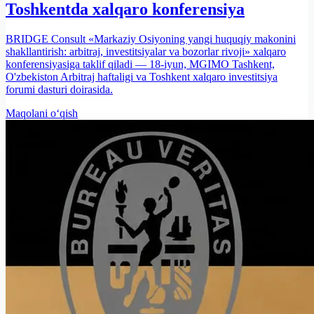
Toshkentda xalqaro konferensiya
BRIDGE Consult «Markaziy Osiyoning yangi huquqiy makonini
shakllantirish: arbitraj, investitsiyalar va bozorlar rivoji» xalqaro
konferensiyasiga taklif qiladi — 18-iyun, MGIMO Tashkent,
O'zbekiston Arbitraj haftaligi va Toshkent xalqaro investitsiya
forumi dasturi doirasida.
Maqolani o‘qish