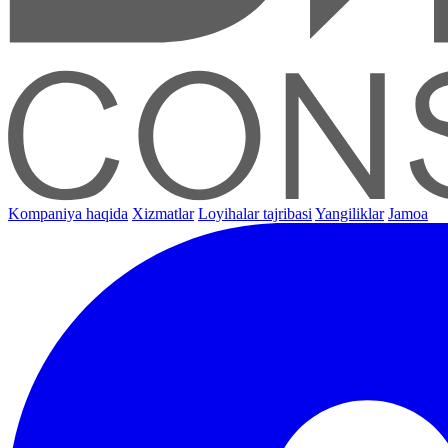
Kompaniya haqida
Xizmatlar
Loyihalar tajribasi
Yangiliklar
Jamoa