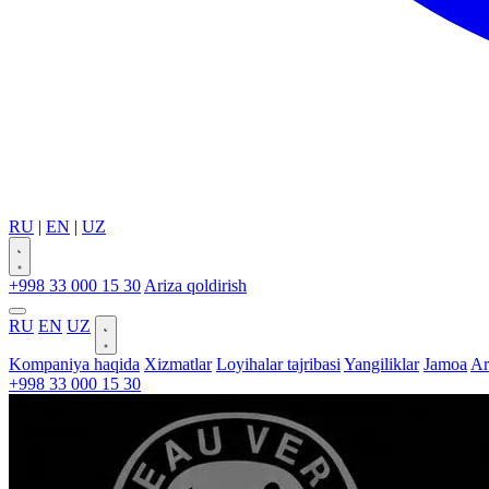
RU
|
EN
|
UZ
+998 33 000 15 30
Ariza qoldirish
RU
EN
UZ
Kompaniya haqida
Xizmatlar
Loyihalar tajribasi
Yangiliklar
Jamoa
Ar
+998 33 000 15 30