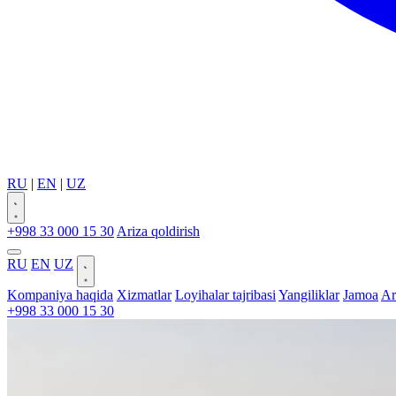
RU
|
EN
|
UZ
+998 33 000 15 30
Ariza qoldirish
RU
EN
UZ
Kompaniya haqida
Xizmatlar
Loyihalar tajribasi
Yangiliklar
Jamoa
Ar
+998 33 000 15 30