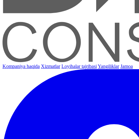
Kompaniya haqida
Xizmatlar
Loyihalar tajribasi
Yangiliklar
Jamoa