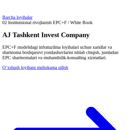
Barcha loyihalar
02
Institutsional rivojlanish
EPC+F / White Book
AJ Tashkent Invest Company
EPC+F modelidagi infratuzilma loyihalari uchun xaridlar va
shartnoma boshqaruvi yondashuvlarini ishlab chiqish, jumladan
EPC shartnomalari va muhandislik-konsalting xizmatlari.
O‘xshash loyihani muhokama qilish