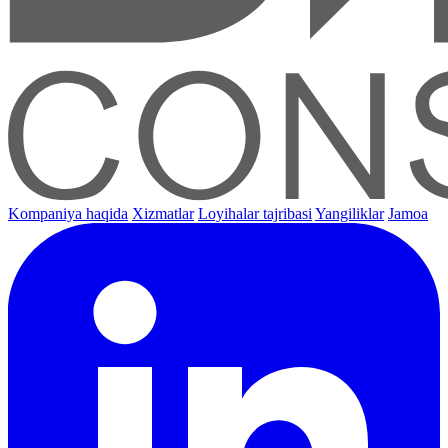
Kompaniya haqida
Xizmatlar
Loyihalar tajribasi
Yangiliklar
Jamoa