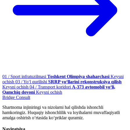
01 / Sport infratuzilmasi
Toshkent Olimpiya shaharchasi
Keysni
ochish
03 / Yo‘l qurilishi
SRRP yo‘llarini rekonstruksiya qilish
Keysni ochish
04 / Transport koridori
A-373 avtomobil yo‘li,
Qamchiq dovoni
Keysni ochish
Bridge
Consult
Shartnoma injiniringi va nizolarni hal qilishda ishonchli
hamkoringiz. Huquqiy ishonchlilik va loyihalarni muvaffaqiyatli
amalga oshirish o‘rtasida ko‘priklar quramiz.
Navigatsiya