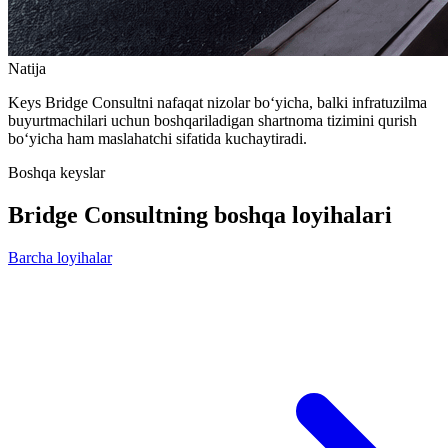
Natija
Keys Bridge Consultni nafaqat nizolar bo‘yicha, balki infratuzilma
buyurtmachilari uchun boshqariladigan shartnoma tizimini qurish
bo‘yicha ham maslahatchi sifatida kuchaytiradi.
Boshqa keyslar
Bridge Consultning boshqa loyihalari
Barcha loyihalar