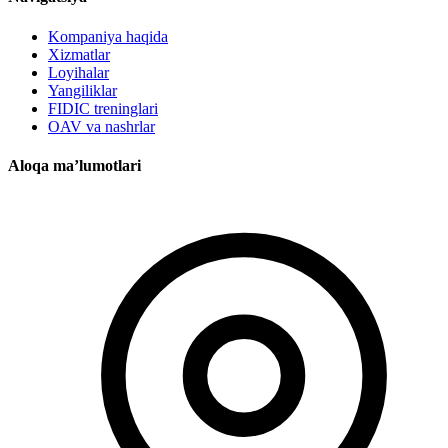
Kompaniya haqida
Xizmatlar
Loyihalar
Yangiliklar
FIDIC treninglari
OAV va nashrlar
Aloqa ma’lumotlari