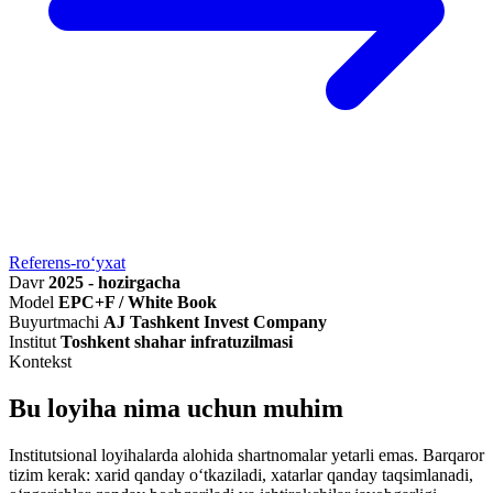
Referens-ro‘yxat
Davr
2025 - hozirgacha
Model
EPC+F / White Book
Buyurtmachi
AJ Tashkent Invest Company
Institut
Toshkent shahar infratuzilmasi
Kontekst
Bu loyiha nima uchun muhim
Institutsional loyihalarda alohida shartnomalar yetarli emas. Barqaror
tizim kerak: xarid qanday o‘tkaziladi, xatarlar qanday taqsimlanadi,