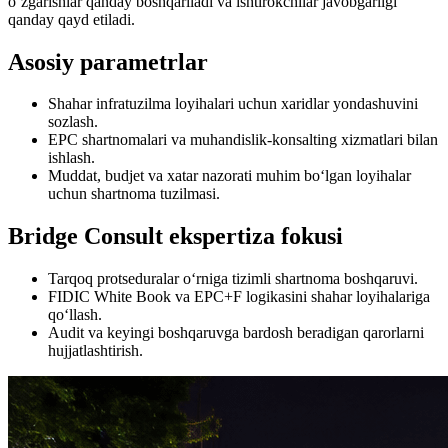
o‘zgarishlar qanday boshqariladi va ishtirokchilar javobgarligi
qanday qayd etiladi.
Asosiy parametrlar
Shahar infratuzilma loyihalari uchun xaridlar yondashuvini
sozlash.
EPC shartnomalari va muhandislik-konsalting xizmatlari bilan
ishlash.
Muddat, budjet va xatar nazorati muhim bo‘lgan loyihalar
uchun shartnoma tuzilmasi.
Bridge Consult ekspertiza fokusi
Tarqoq protseduralar o‘rniga tizimli shartnoma boshqaruvi.
FIDIC White Book va EPC+F logikasini shahar loyihalariga
qo‘llash.
Audit va keyingi boshqaruvga bardosh beradigan qarorlarni
hujjatlashtirish.