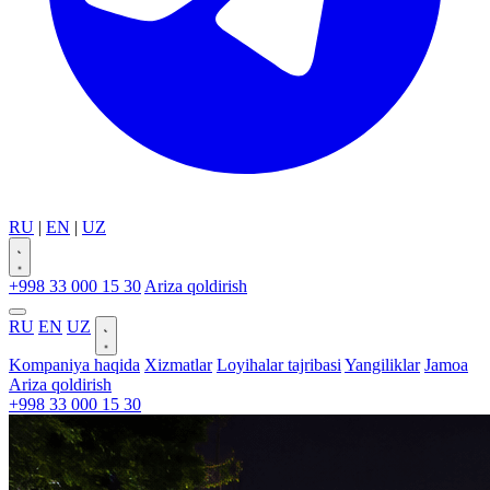
RU
|
EN
|
UZ
+998 33 000 15 30
Ariza qoldirish
RU
EN
UZ
Kompaniya haqida
Xizmatlar
Loyihalar tajribasi
Yangiliklar
Jamoa
Ariza qoldirish
+998 33 000 15 30