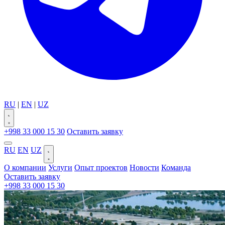
RU
|
EN
|
UZ
+998 33 000 15 30
Оставить заявку
RU
EN
UZ
О компании
Услуги
Опыт проектов
Новости
Команда
Оставить заявку
+998 33 000 15 30