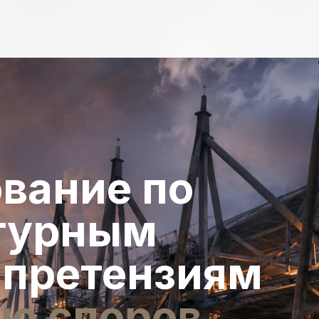
вание по
турным
 претензиям
ю споров