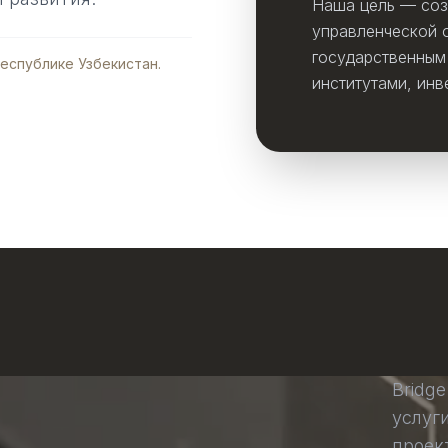
Наша цель — соз
управленческой 
государственным
Республике Узбекистан.
институтами, инв
Bridg
услуг
проек