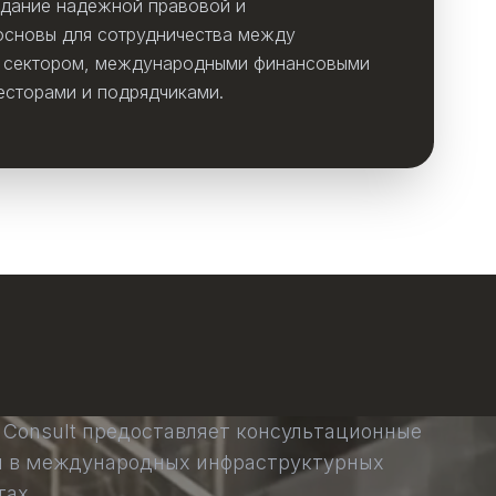
дание надежной правовой и
основы для сотрудничества между
 сектором, международными финансовыми
есторами и подрядчиками.
e Consult предоставляет консультационные
и в международных инфраструктурных
тах.