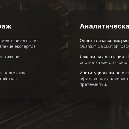
раж
Аналитическа
редставительство
Оценка финансовых рис
вление экспертов.
Quantum Calculation (рас
достижения
Локальная адаптация:
П
соответствие с законод
и подготовка
Институциональное раз
itration.
эффективному админист
претензиями.