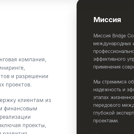
Миссия
Миссия Bridge C
международных и
профессионально
эффективного уп
нговая компания,
применения совр
иниринге,
тов и разрешении
Мы стремимся об
х проектов.
надежность и эф
этапах жизненног
ержку клиентам из
передового межд
ым финансовым
глубокой эксперт
 реализации
проектами.
включая проекты,
 развития.