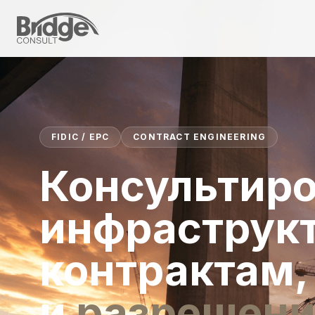
FIDIC / EPC
CONTRACT ENGINEERING
Консультиро
инфраструк
контрактам,
и
разрешени