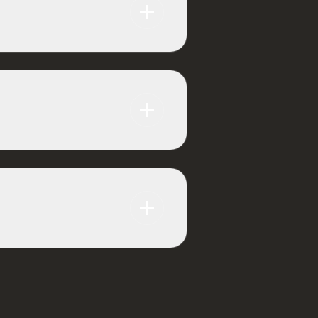
т золотой стандарт
и проформ, включая:
льство
Мы используем методы
me Slice Analysis, чтобы
и компенсацию затрат.
е для МБР
ровать работу Советов
ставляем интересы