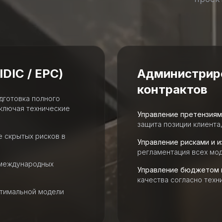
DIC / EPC)
Администрир
контрактов
готовка полного
включая технические
Управление претензиям
защита позиции клиент
е скрытых рисков в
Управление рисками и 
регламентация всех мод
 международных
Управление бюджетом и
качества согласно техн
тимальной модели