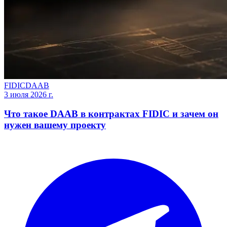
FIDIC
DAAB
3 июля 2026 г.
Что такое DAAB в контрактах FIDIC и зачем он
нужен вашему проекту